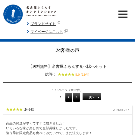
ブランドサイト
マイページはこちら
お客様の声
【送料無料】名古屋ふらんす食べ比べセット
総評：
5.0 (22件)
1 / 3ページ（全22件）
1
2
3
次へ
あゆ様
2026/06/27
商品の発送が早くてすぐに届きました！
いろいろな味が楽しめて全部美味しかったです。
違う季節限定商品も食べてみたいので、また注文します！