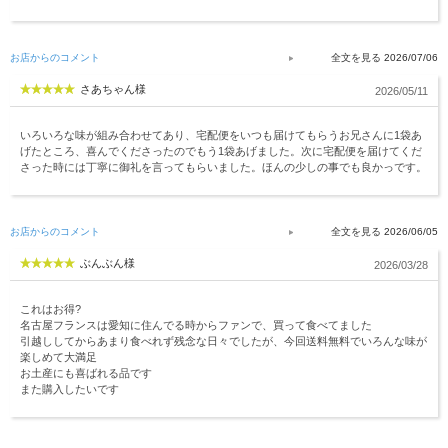
お店からのコメント
2026/07/06
さあちゃん様
2026/05/11
いろいろな味が組み合わせてあり、宅配便をいつも届けてもらうお兄さんに1袋あ
げたところ、喜んでくださったのでもう1袋あげました。次に宅配便を届けてくだ
さった時には丁寧に御礼を言ってもらいました。ほんの少しの事でも良かっです。
お店からのコメント
2026/06/05
ぶんぶん様
2026/03/28
これはお得?
名古屋フランスは愛知に住んでる時からファンで、買って食べてました
引越ししてからあまり食べれず残念な日々でしたが、今回送料無料でいろんな味が
楽しめて大満足
お土産にも喜ばれる品です
また購入したいです