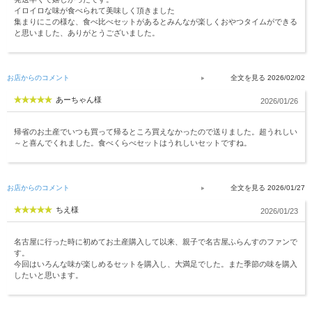
イロイロな味が食べられて美味しく頂きました
集まりにこの様な、食べ比べセットがあるとみんなが楽しくおやつタイムができる
と思いました、ありがとうございました。
お店からのコメント
2026/02/02
あーちゃん様
2026/01/26
帰省のお土産でいつも買って帰るところ買えなかったので送りました。超うれしい
～と喜んでくれました。食べくらべセットはうれしいセットですね。
お店からのコメント
2026/01/27
ちえ様
2026/01/23
名古屋に行った時に初めてお土産購入して以来、親子で名古屋ふらんすのファンで
す。
今回はいろんな味が楽しめるセットを購入し、大満足でした。また季節の味を購入
したいと思います。