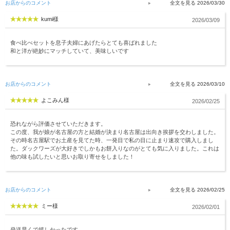
お店からのコメント
2026/03/30
kumi様
2026/03/09
食べ比べセットを息子夫婦にあげたらとても喜ばれました
和と洋が絶妙にマッチしていて、美味しいです
お店からのコメント
2026/03/10
よこみん様
2026/02/25
恐れながら評価させていただきます。
この度、我が娘が名古屋の方と結婚が決まり名古屋は出向き挨拶を交わしました。
その時名古屋駅でお土産を見てた時、一発目で私の目に止まり速攻で購入しまし
た。ダックワーズが大好きでしかもお餅入りなのがとても気に入りました。これは
他の味も試したいと思いお取り寄せをしました！
お店からのコメント
2026/02/25
ミー様
2026/02/01
発送早くで嬉しかったです。