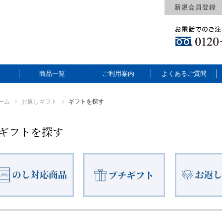
新規会員登録
商品一覧
ご利用案内
よくあるご質問
ーム
お返しギフト
ギフトを探す
ギフトを探す