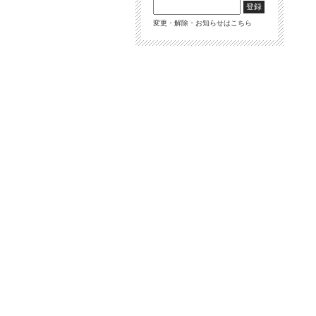
変更・解除・お知らせはこちら