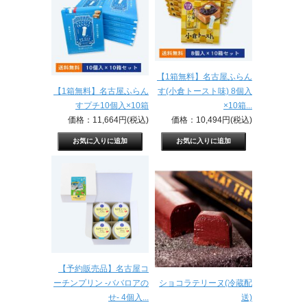
【1箱無料】名古屋ふらん
【1箱無料】名古屋ふらん
す(小倉トースト味) 8個入
すプチ10個入×10箱
×10箱...
価格：11,664円(税込)
価格：10,494円(税込)
【予約販売品】名古屋コ
ーチンプリン -ババロアの
ショコラテリーヌ(冷蔵配
せ- 4個入...
送)