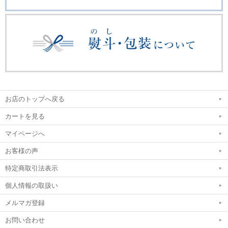
内容量
12個入
箱サイズ
約W22.7×D30.5×H4.8cm/td>
くるみ、小麦、卵、乳、アーモンド、オレン
特定原材料等
ジ、カシューナッツ、大豆、マカダミアナッ
ツ、りんご
原材料情報について
詳しくはこちら
賞味期限
製造日より常温120日
出荷方法
通常便
お店のトップへ戻る
のし対応
可
カートを見る
包装対応
不可
マイページへ
1配送先に付き、お買上金額合計¥6,480(税込)以
通常送料
上で送料無料
お客様の声
特定商取引法表示
※
賞味期限についての詳しいご案内はこちら
個人情報の取扱い
メルマガ登録
お問い合わせ