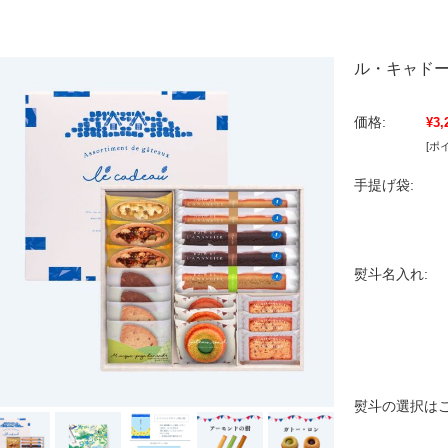
ル・キャドー
価格:
¥3,
[ポ
手提げ袋:
熨斗名入れ:
熨斗の選択はこ