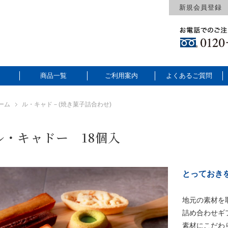
新規会員登録
商品一覧
ご利用案内
よくあるご質問
ーム
ル・キャド－(焼き菓子詰合わせ)
ル・キャドー 18個入
とっておき
地元の素材を
詰め合わせギ
素材にこだわ