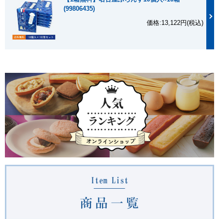
特定原材料等
小麦、卵、乳、アーモンド、大豆
(99806435)
原材料情報について
詳しくはこちら
価格:13,122円(税込)
賞味期限
製造日より常温60日
出荷方法
通常便
のし対応
可
包装対応
不可