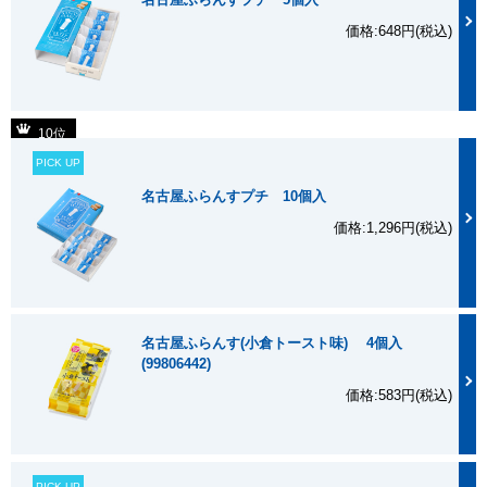
価格:648円(税込)
内容量
8個入
箱サイズ
縦23×横21×高さ4.5cm
10位
特定原材料等
小麦、卵、乳、アーモンド、大豆
PICK UP
賞味期限
製造日より常温60日
名古屋ふらんすプチ 10個入
出荷方法
通常便
価格:1,296円(税込)
名古屋ふらんす(小倉トースト味) 4個入
(99806442)
価格:583円(税込)
PICK UP