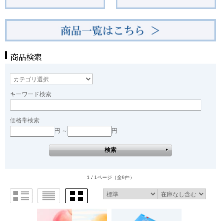
商品検索
キーワード検索
価格帯検索
円 ～
円
1 / 1ページ
（全9件）